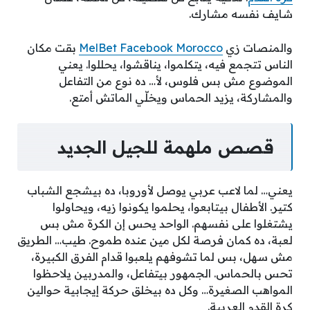
شايف نفسه مشارك.
والمنصات زي
MelBet Facebook Morocco
بقت مكان
الناس تتجمع فيه، يتكلموا، يناقشوا، يحللوا. يعني
الموضوع مش بس فلوس، لأ… ده نوع من التفاعل
والمشاركة، يزيد الحماس ويخلّي الماتش أمتع.
قصص ملهمة للجيل الجديد
يعني… لما لاعب عربي يوصل لأوروبا، ده بيشجع الشباب
كتير. الأطفال بيتابعوا، يحلموا يكونوا زيه، ويحاولوا
يشتغلوا على نفسهم. الواحد يحس إن الكرة مش بس
لعبة، ده كمان فرصة لكل مين عنده طموح. طيب… الطريق
مش سهل، بس لما تشوفهم يلعبوا قدام الفرق الكبيرة،
تحس بالحماس. الجمهور بيتفاعل، والمدربين يلاحظوا
المواهب الصغيرة… وكل ده بيخلق حركة إيجابية حوالين
كرة القدم العربية.