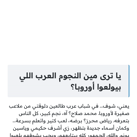
يا ترى مين النجوم العرب اللي
بيولعوا أوروبا؟
يعني، شوف… في شباب عرب طالعين دلوقتي من ملاعب
صغيرة لأوروبا. محمد صلاح؟ آه، نجم كبير، كل الناس
بتعرفه. رياض محرز؟ برضه، لعب كتير واتعلم بسرعة…
وكمان أسماء جديدة بتظهر، زي أشرف حكيمي وياسين
بونو. والله، الجمهور كله بيتابعهم، ويحب يشوفهم يلعبوا