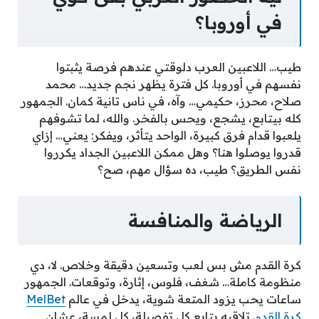
في أوروبا؟
طيب… اللاعبين العرب دلوقتي عندهم فرصة يثبتوا
نفسهم في أوروبا. كل فترة يظهر نجم جديد… محمد
صلاح، محرز، حكيمي… وآه، في ناس تانية كمان. الجمهور
كله بيتابع، يشجع، ويحس بالفخر. والله، لما تشوفهم
يلعبوا قدام فرق كبيرة، الواحد يتأثر، ويفكر: يعني… إزاي
قدروا يوصلوا هنا؟ وهل ممكن اللاعبين الجداد يكرروا
نفس الطريق؟ طيب، ده سؤال مهم، صح؟
الرياضة والمنافسة
كرة القدم مش بس لعب وتسعين دقيقة وخلاص. لا، دي
منظومة كاملة… شغف، فلوس، إثارة، وتوقعات. الجمهور
ساعات يحب يزود المتعة شوية، يدخل في عالم
MelBet
كرة القدم
. تلاقيه يتابع كل تفصيلة، كل لمسة، عشان