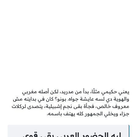
يعني حكيمي مثلًا، بدأ من مدريد، لكن أصله مغربي
والهوية دي لسه عايشة جواه. بونو؟ كان في بدايته مش
معروف خالص، فجأة بقى نجم إشبيلية، يتصدى لركلات
جزاء ويخلي الجمهور كله يهتف باسمه.
ليه الحضور العربي بقى قوي