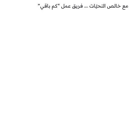
مع خالص التحيّات …. فريق عمل “كم باقي”