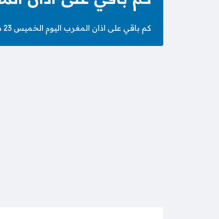
كم باقي على اذان المغرب اليوم الخميس 23 صَفَر 1448 الموافق 6 أغسطس 2026 – تعرف على وقت أذان المغرب اليوم.