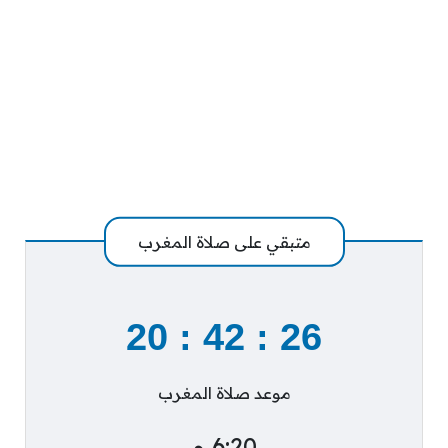
متبقي على صلاة المغرب
20
:
42
:
25
موعد صلاة المغرب
6:20 م