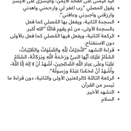
اليد اليمنى على الفخذ الأيمن، واليُسرى على الأيسر.
يقول المصلي “رب اغفر لي وارحمني واهدني
وارزقني واجبرني وعافني”.
السجدة الثانية، ويفعل بها المُصلي كما فعل
بالسجدة الأولى، من ثم يقوم قائلًا “الله أكبر.
الركعة الثانية، ويفعل فيها المُصلي كما فعل بالأولى
دون الاستفتاح.
قراءة التشهد “التَّحِيَّاتُ لِلَّهِ والصَّلَوَاتُ والطَّيِّبَاتُ،
السَّلَامُ عَلَيْكَ أيُّها النبيُّ ورَحْمَةُ اللَّهِ وبَرَكَاتُهُ، السَّلَامُ
عَلَيْنَا وعلَى عِبَادِ اللَّهِ الصَّالِحِينَ، أشْهَدُ أنْ لا إلَهَ إلَّا اللَّهُ،
وأَشْهَدُ أنَّ مُحَمَّدًا عَبْدُهُ ورَسولُهُ”.
الركعة الثالثة كالركعتين الأولى والثانية، دون قراءة ما
تيسر من القرآن.
التشهد الأخير.
السلام.