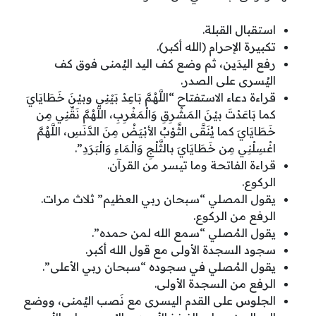
استقبال القبلة.
تكبيرة الإحرام (الله أكبر).
رفع اليدَين، ثم وضع كف اليد اليُمنى فوق كف
اليُسرى على الصدر.
قراءة دعاء الاستفتاح “اللَّهُمَّ بَاعِدْ بَيْنِي وبيْنَ خَطَايَايَ
كما بَاعَدْتَ بيْنَ المَشْرِقِ وَالْمَغْرِبِ، اللَّهُمَّ نَقِّنِي مِن
خَطَايَايَ كما يُنَقَّى الثَّوْبُ الأبْيَضُ مِنَ الدَّنَسِ، اللَّهُمَّ
اغْسِلْنِي مِن خَطَايَايَ بالثَّلْجِ وَالْمَاءِ وَالْبَرَدِ”.
قراءة الفاتحة وما تيسر من القرآن.
الركوع.
يقول المصلي “سبحان ربي العظيم” ثلاث مرات.
الرفع من الركوع.
يقول المُصلي “سمع الله لمن حمده”.
سجود السجدة الأولى مع قول الله أكبر.
يقول المُصلي في سجوده “سبحان ربي الأعلى”.
الرفع من السجدة الأولى.
الجلوس على القدم اليسرى مع نَصب اليُمنى، ووضع