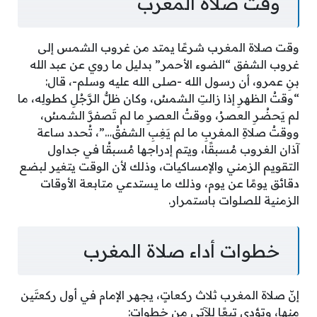
وقت صلاة المغرب
وقت صلاة المغرب شرعًا يمتد من غروب الشمس إلى
غروب الشفق “الضوء الأحمر” بدليل ما روي عن عبد الله
بنِ عمرو، أن رسول الله -صلى الله عليه وسلم-، قال:
“وقتُ الظهرِ إذا زالتِ الشمسُ، وكان ظلُّ الرَّجُلِ كطولِه، ما
لم يَحضُرِ العصرُ، ووقتُ العصرِ ما لم تَصفرَّ الشمسُ،
ووقتُ صلاةِ المغربِ ما لم يَغِبِ الشفقُ…”، تُحدد ساعة
آذان الغروب مُسبقًا، ويتم إدراجها مُسبقُا في جداول
التقويم الزمني والإمساكيات، وذلك لأن الوقت يتغير لبضع
دقائق يومًا عن يوم، وذلك ما يستدعي متابعة الأوقات
الزمنية للصلوات باستمرار.
خطوات أداء صلاة المغرب
إنّ صلاة المغرب ثلاث ركعاتٍ، يجهر الإمام في أول ركعتَين
منها، وتؤدى تبعًا للآتي من خطوات: