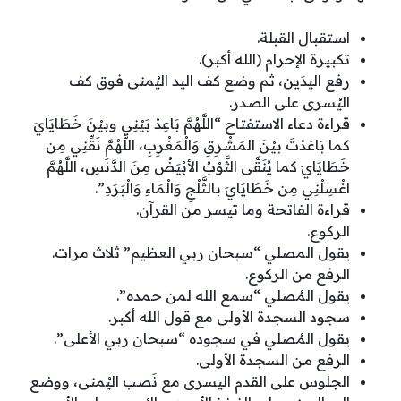
استقبال القبلة.
تكبيرة الإحرام (الله أكبر).
رفع اليدَين، ثم وضع كف اليد اليُمنى فوق كف
اليُسرى على الصدر.
قراءة دعاء الاستفتاح “اللَّهُمَّ بَاعِدْ بَيْنِي وبيْنَ خَطَايَايَ
كما بَاعَدْتَ بيْنَ المَشْرِقِ وَالْمَغْرِبِ، اللَّهُمَّ نَقِّنِي مِن
خَطَايَايَ كما يُنَقَّى الثَّوْبُ الأبْيَضُ مِنَ الدَّنَسِ، اللَّهُمَّ
اغْسِلْنِي مِن خَطَايَايَ بالثَّلْجِ وَالْمَاءِ وَالْبَرَدِ”.
قراءة الفاتحة وما تيسر من القرآن.
الركوع.
يقول المصلي “سبحان ربي العظيم” ثلاث مرات.
الرفع من الركوع.
يقول المُصلي “سمع الله لمن حمده”.
سجود السجدة الأولى مع قول الله أكبر.
يقول المُصلي في سجوده “سبحان ربي الأعلى”.
الرفع من السجدة الأولى.
الجلوس على القدم اليسرى مع نَصب اليُمنى، ووضع