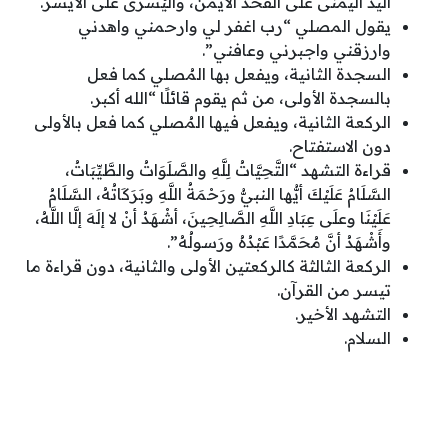
اليد اليمنى على الفخذ الأيمن، واليُسرى على الأيسر.
يقول المصلي “رب اغفر لي وارحمني واهدني
وارزقني واجبرني وعافني”.
السجدة الثانية، ويفعل بها المُصلي كما فعل
بالسجدة الأولى، من ثم يقوم قائلًا “الله أكبر.
الركعة الثانية، ويفعل فيها المُصلي كما فعل بالأولى
دون الاستفتاح.
قراءة التشهد “التَّحِيَّاتُ لِلَّهِ والصَّلَوَاتُ والطَّيِّبَاتُ،
السَّلَامُ عَلَيْكَ أيُّها النبيُّ ورَحْمَةُ اللَّهِ وبَرَكَاتُهُ، السَّلَامُ
عَلَيْنَا وعلَى عِبَادِ اللَّهِ الصَّالِحِينَ، أشْهَدُ أنْ لا إلَهَ إلَّا اللَّهُ،
وأَشْهَدُ أنَّ مُحَمَّدًا عَبْدُهُ ورَسولُهُ”.
الركعة الثالثة كالركعتين الأولى والثانية، دون قراءة ما
تيسر من القرآن.
التشهد الأخير.
السلام.