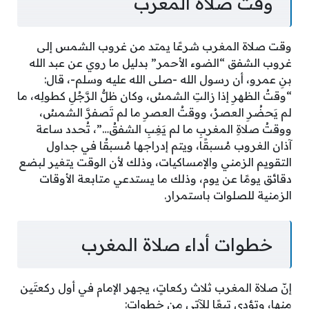
وقت صلاة المغرب
وقت صلاة المغرب شرعًا يمتد من غروب الشمس إلى
غروب الشفق “الضوء الأحمر” بدليل ما روي عن عبد الله
بنِ عمرو، أن رسول الله -صلى الله عليه وسلم-، قال:
“وقتُ الظهرِ إذا زالتِ الشمسُ، وكان ظلُّ الرَّجُلِ كطولِه، ما
لم يَحضُرِ العصرُ، ووقتُ العصرِ ما لم تَصفرَّ الشمسُ،
ووقتُ صلاةِ المغربِ ما لم يَغِبِ الشفقُ…”، تُحدد ساعة
آذان الغروب مُسبقًا، ويتم إدراجها مُسبقُا في جداول
التقويم الزمني والإمساكيات، وذلك لأن الوقت يتغير لبضع
دقائق يومًا عن يوم، وذلك ما يستدعي متابعة الأوقات
الزمنية للصلوات باستمرار.
خطوات أداء صلاة المغرب
إنّ صلاة المغرب ثلاث ركعاتٍ، يجهر الإمام في أول ركعتَين
منها، وتؤدى تبعًا للآتي من خطوات: