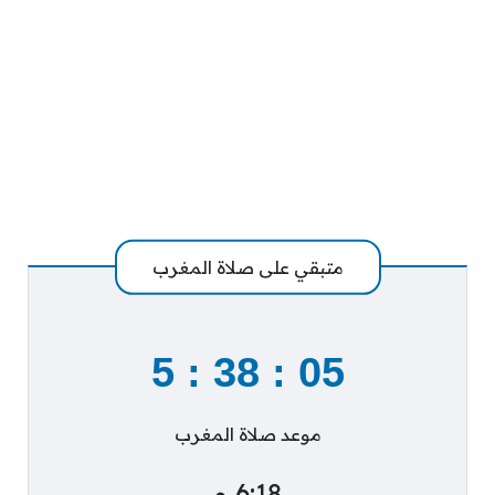
متبقي على صلاة المغرب
5
:
38
:
05
موعد صلاة المغرب
6:18 م