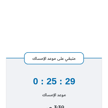
متبقي على موعد الإمساك
0
:
25
:
28
موعد الإمساك
3:39 ص