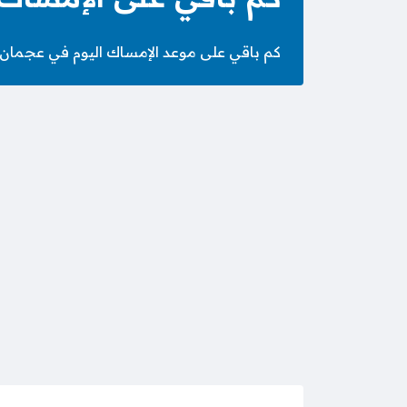
كم باقي على موعد الإمساك اليوم في عجمان السبت 25 صَفَر 1448 الموافق 8 أغسطس 2026 – الساعة كم الامسا