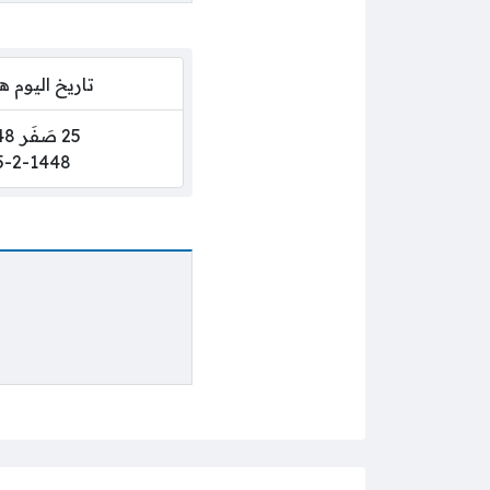
تاريخ اليوم 
25 صَفَر 1448
5-2-1448