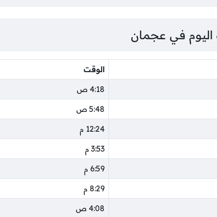
 اليوم في عجمان
الوقت
4:18 ص
5:48 ص
12:24 م
3:53 م
6:59 م
8:29 م
4:08 ص