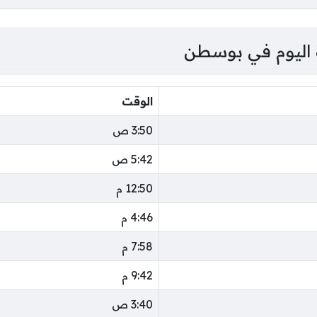
 اليوم في بوسطن
الوقت
3:50 ص
5:42 ص
12:50 م
4:46 م
7:58 م
9:42 م
3:40 ص