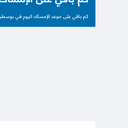
كم باقي على موعد الإمساك اليوم في بوسطن الخميس 23 صَفَر 1448 الموافق 6 أغسطس 2026 – الساعة كم 