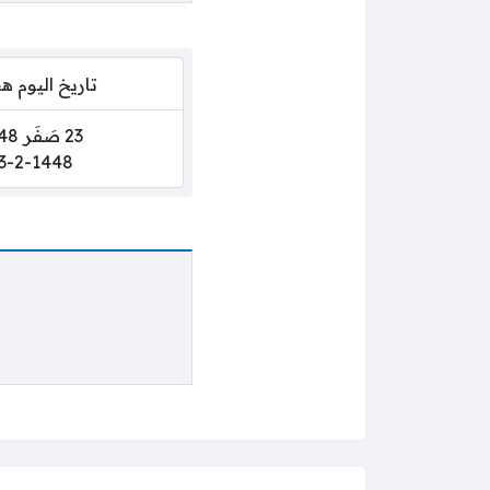
تاريخ اليوم 
23 صَفَر 1448
3-2-1448