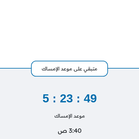
متبقي على موعد الإمساك
5
:
23
:
49
موعد الإمساك
3:40 ص