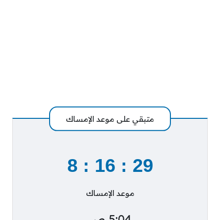
متبقي على موعد الإمساك
8
:
16
:
28
موعد الإمساك
5:04 ص