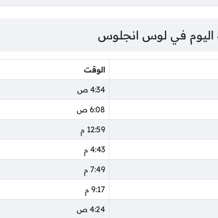
 اليوم في لوس انجلوس
الوقت
4:34 ص
6:08 ص
12:59 م
4:43 م
7:49 م
9:17 م
4:24 ص