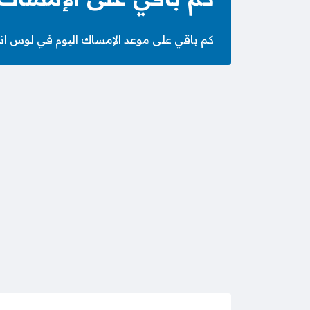
كم باقي على موعد الإمساك اليوم في لوس انجلوس الخميس 23 صَفَر 1448 الموافق 6 أغسطس 2026 – الس