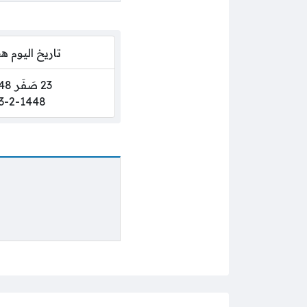
تاريخ اليوم 
23 صَفَر 1448
3-2-1448