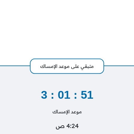
متبقي على موعد الإمساك
3
:
01
:
50
موعد الإمساك
4:24 ص