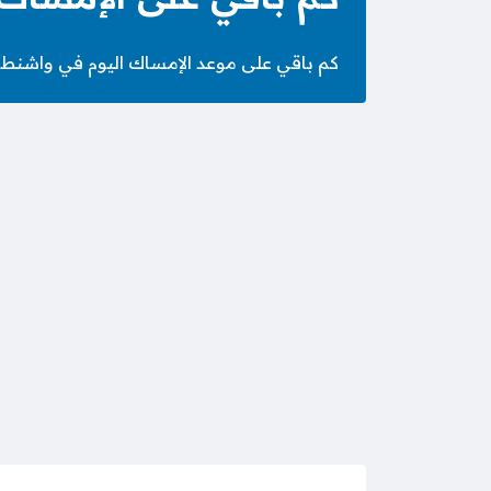
كم باقي على موعد الإمساك اليوم في واشنطن السبت 25 صَفَر 1448 الموافق 8 أغسطس 2026 – الساعة كم الا