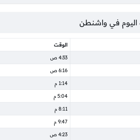
 اليوم في واشنطن
الوقت
4:33 ص
6:16 ص
1:14 م
5:04 م
8:11 م
9:47 م
4:23 ص