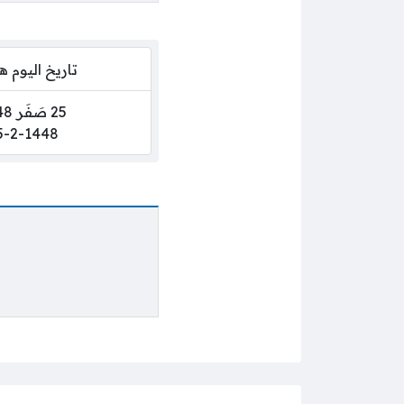
تاريخ اليوم 
25 صَفَر 1448
5-2-1448