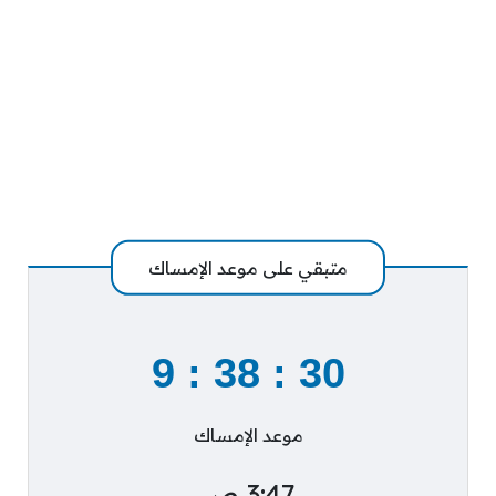
متبقي على موعد الإمساك
9
:
38
:
29
موعد الإمساك
3:47 ص