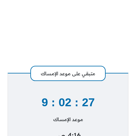
متبقي على موعد الإمساك
9
:
02
:
26
موعد الإمساك
4:16 ص